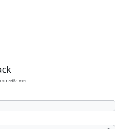
ack
mo লগইন করুন