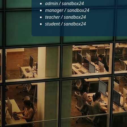
admin / sandbox24
manager / sandbox24
teacher / sandbox24
student / sandbox24