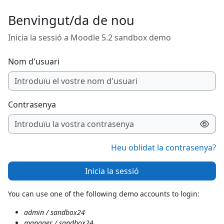
Ves al contingut principal
Benvingut/da de nou
Inicia la sessió a Moodle 5.2 sandbox demo
Nom d'usuari
Contrasenya
Heu oblidat la contrasenya?
Inicia la sessió
You can use one of the following demo accounts to login:
admin / sandbox24
manager / sandbox24