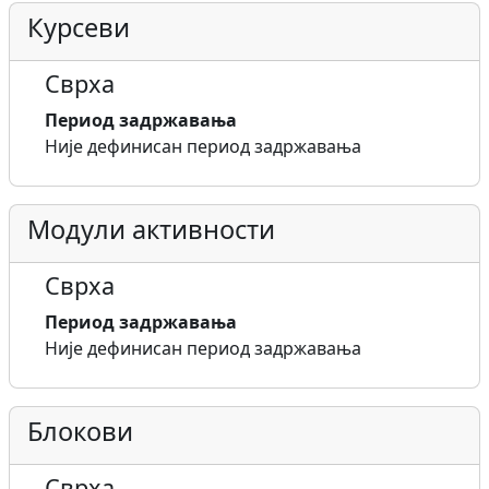
Курсеви
Сврха
Период задржавања
Није дефинисан период задржавања
Модули активности
Сврха
Период задржавања
Није дефинисан период задржавања
Блокови
Сврха