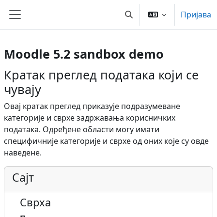
Иди на главни садржај
Пријава
Укључи/искључи поље з
Бочни панел
Moodle 5.2 sandbox demo
Кратак преглед података који се
чувају
Овај кратак преглед приказује подразумеване
категорије и сврхе задржавања корисничких
података. Одређене области могу имати
специфичније категорије и сврхе од оних које су овде
наведене.
Сајт
Сврха